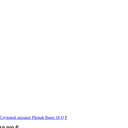
Слуховой аппарат Phonak Baseo 10 Q P
69 900
₽