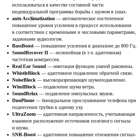
использоваться в качестве составной части
индивидуальной программы борьбы с шумом в ушах.
auto Acclimatization
— автоматическое постепенное
повышение уровня усиления в процессе использования
в соответствии с временными и числовыми параметрами,
заданными аудиологом.
BassBoost
— повышение усиления в диапазоне до 800 Гц.
SoundRecover II
— нелинейная (в т.ч. адаптивная)
частотная компрессия.
Real Ear Sound
— имитация функции ушной раковины.
WhistleBlock
— адаптивное подавление обратной связи.
NoiseBlock
— высокоразрешающее шумоподавление.
WindBlock
— подавление шума ветра.
SoundRelax
— подавление импульсных звуков.
DuoPhone
— бинауральное прослушивание телефона при
поднесении трубки к одному уху.
UltraZoom
— адаптивная направленность, учитывающая
взаимное расположение источников полезного сигнала
и шума.
SNR-Boost
— адаптивное повышение отношения сигнал-