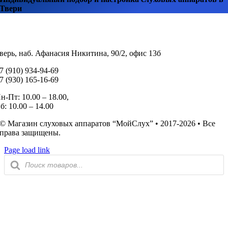
Твери
верь, наб. Афанасия Никитина, 90/2, офис 13б
7 (910) 934-94-69
7 (930) 165-16-69
н-Пт: 10.00 – 18.00,
б: 10.00 – 14.00
© Магазин слуховых аппаратов “МойСлух” • 2017-2026 • Все
права защищены.
Page load link
Поиск
товаров
Go
to
Top