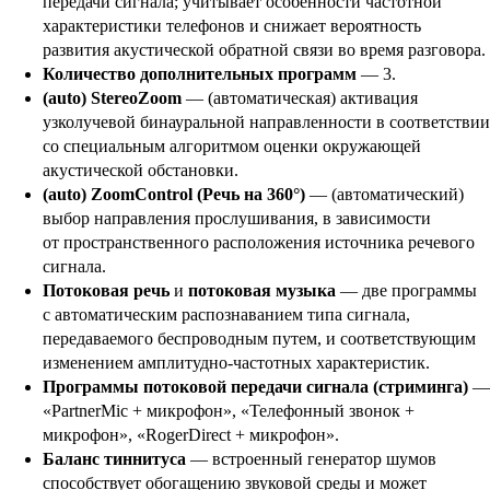
передачи сигнала; учитывает особенности частотной
характеристики телефонов и снижает вероятность
развития акустической обратной связи во время разговора.
Количество дополнительных программ
— 3.
(auto) StereoZoom
— (автоматическая) активация
узколучевой бинауральной направленности в соответстви
со специальным алгоритмом оценки окружающей
акустической обстановки.
(auto) ZoomControl (Речь на 360°)
— (автоматический)
выбор направления прослушивания, в зависимости
от пространственного расположения источника речевого
сигнала.
Потоковая речь
и
потоковая музыка
— две программы
с автоматическим распознаванием типа сигнала,
передаваемого беспроводным путем, и соответствующим
изменением амплитудно-частотных характеристик.
Программы потоковой передачи сигнала (стриминга)
«PartnerMic + микрофон», «Телефонный звонок +
микрофон», «RogerDirect + микрофон».
Баланс тиннитуса
— встроенный генератор шумов
способствует обогащению звуковой среды и может