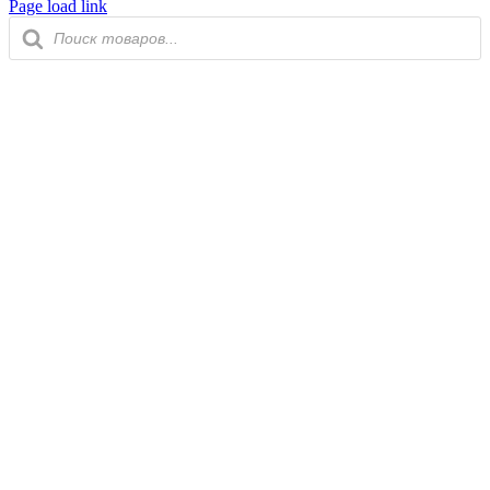
Page load link
Поиск
товаров
Go
to
Top