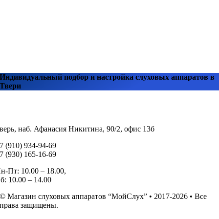
Индивидуальный подбор и настройка слуховых аппаратов в
Твери
верь, наб. Афанасия Никитина, 90/2, офис 13б
7 (910) 934-94-69
7 (930) 165-16-69
н-Пт: 10.00 – 18.00,
б: 10.00 – 14.00
© Магазин слуховых аппаратов “МойСлух” • 2017-2026 • Все
права защищены.