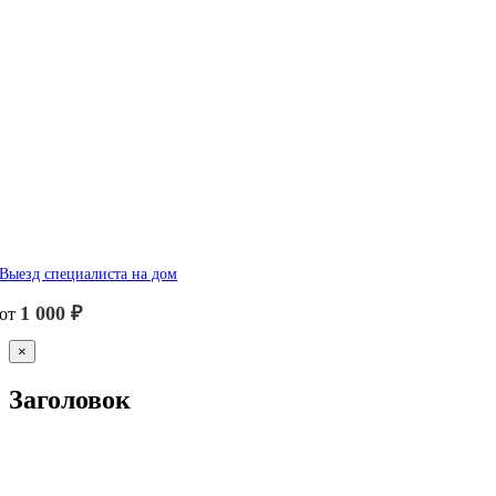
Выезд специалиста на дом
1 000
₽
от
Close
×
product
quick
Заголовок
view