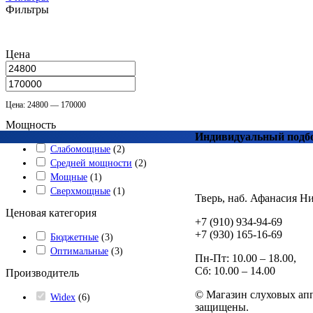
Фильтры
Цена
Цена: 24800 — 170000
Мощность
Индивидуальный подбо
Слабомощные
(
2
)
Средней мощности
(
2
)
Мощные
(
1
)
Сверхмощные
(
1
)
Тверь, наб. Афанасия Ни
Ценовая категория
+7 (910) 934-94-69
+7 (930) 165-16-69
Бюджетные
(
3
)
Оптимальные
(
3
)
Пн-Пт: 10.00 – 18.00,
Сб: 10.00 – 14.00
Производитель
© Магазин слуховых апп
Widex
(
6
)
защищены.