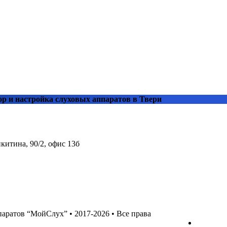
р и настройка слуховых аппаратов в Твери
китина, 90/2, офис 13б
аратов “МойСлух” • 2017-2026 • Все права