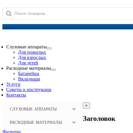
Поиск
товаров
oggle
avigation
Слуховые аппараты
Для пожилых
Для взрослых
Для детей
Расходные материалы
Батарейки
Вкладыши
Услуги
Советы и инструкции
Контакты
Close
×
СЛУХОВЫЕ АППАРАТЫ
product
quick
Заголовок
view
РАСХОДНЫЕ МАТЕРИАЛЫ
Фильтры